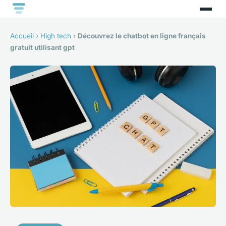
Accueil
›
High tech
›
Découvrez le chatbot en ligne français
gratuit utilisant gpt