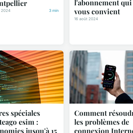
l'abonnement qui
tpellier
vous convient
n 2024
3 min
16 août 2024
res spéciales
Comment résoud
teago esim :
les problèmes de
nomies jusqu'à 15
connexion Interne