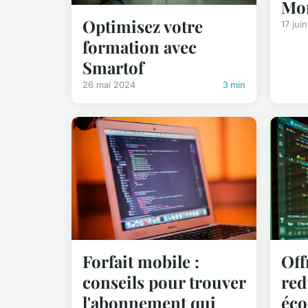
Mon
Optimisez votre
17 jui
formation avec
Smartof
26 mai 2024
3 min
Forfait mobile :
Off
conseils pour trouver
red
l'abonnement qui
éco