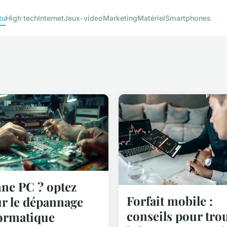
tu
High tech
Internet
Jeux-video
Marketing
Matériel
Smartphones
ne PC ? optez
Forfait mobile :
r le dépannage
conseils pour tro
ormatique