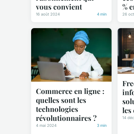
vous convient
% e
16 août 2024
4 min
26 oc
Fre
Commerce en ligne :
inf
quelles sont les
sol
technologies
les
révolutionnaires ?
14 dé
4 mai 2024
3 min