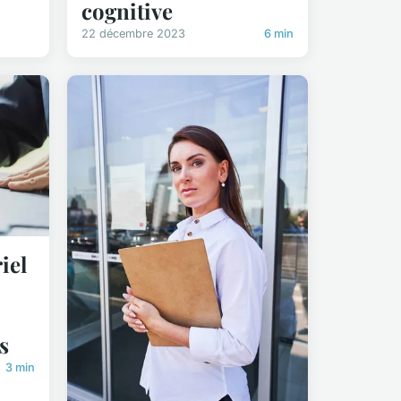
cognitive
22 décembre 2023
6 min
iel
s
3 min