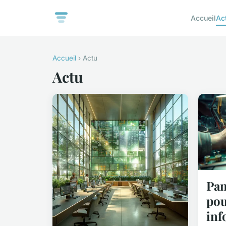
Accueil
Ac
Accueil
› Actu
Actu
Pan
pou
inf