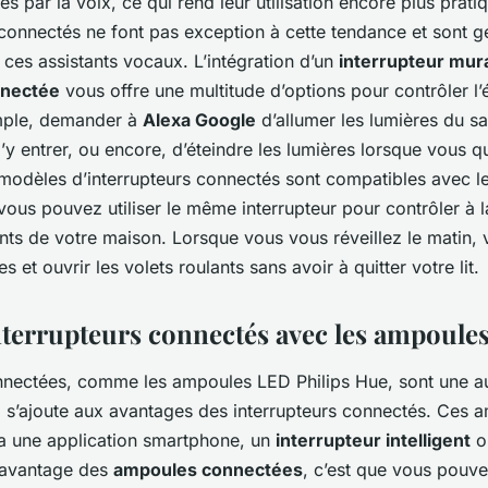
s par la voix, ce qui rend leur utilisation encore plus pratiqu
 connectés ne font pas exception à cette tendance et sont 
ces assistants vocaux. L’intégration d’un
interrupteur mur
nnectée
vous offre une multitude d’options pour contrôler l’
mple, demander à
Alexa Google
d’allumer les lumières du s
d’y entrer, ou encore, d’éteindre les lumières lorsque vous q
 modèles d’interrupteurs connectés sont compatibles avec le
vous pouvez utiliser le même interrupteur pour contrôler à la
lants de votre maison. Lorsque vous vous réveillez le matin
s et ouvrir les volets roulants sans avoir à quitter votre lit.
nterrupteurs connectés avec les ampoule
nectées, comme les ampoules LED Philips Hue, sont une au
 s’ajoute aux avantages des interrupteurs connectés. Ces 
ia une application smartphone, un
interrupteur intelligent
o
L’avantage des
ampoules connectées
, c’est que vous pouv