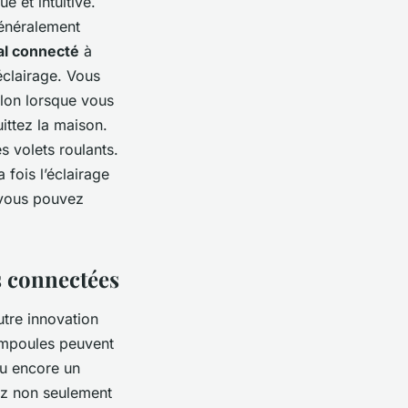
e et intuitive.
généralement
al connecté
à
éclairage. Vous
alon lorsque vous
uittez la maison.
s volets roulants.
 fois l’éclairage
, vous pouvez
s connectées
tre innovation
ampoules peuvent
u encore un
ez non seulement