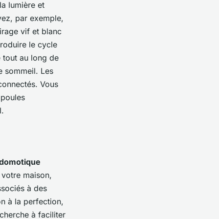
la lumière et
vez, par exemple,
rage vif et blanc
roduire le cycle
e tout au long de
de sommeil. Les
connectés. Vous
mpoules
l.
domotique
e votre maison,
ssociés à des
n à la perfection,
herche à faciliter