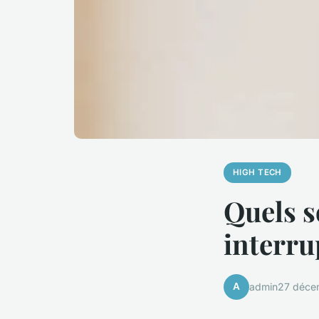
HIGH TECH
Quels s
interru
A
admin
27 déce