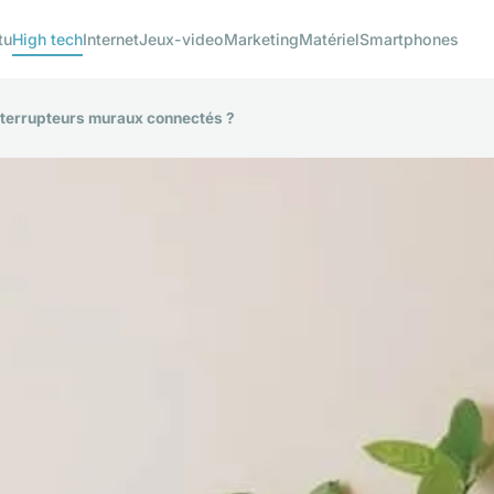
tu
High tech
Internet
Jeux-video
Marketing
Matériel
Smartphones
nterrupteurs muraux connectés ?