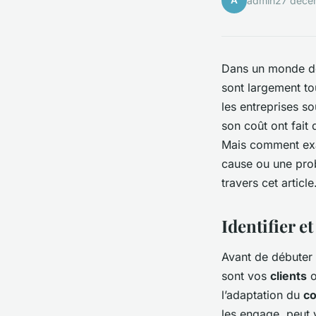
A
admin
27 déce
Dans un monde de 
sont largement to
les entreprises so
son coût ont fait 
Mais comment exac
cause ou une prob
travers cet article
Identifier e
Avant de débuter
sont vos
clients
o
l’adaptation du
c
les engage, peut 