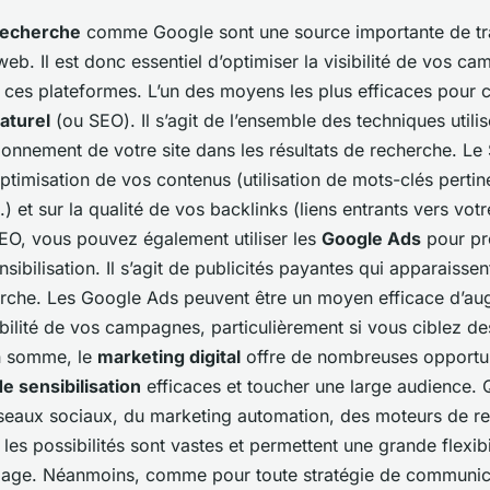
recherche
comme Google sont une source importante de tra
web. Il est donc essentiel d’optimiser la visibilité de vos c
r ces plateformes. L’un des moyens les plus efficaces pour c
aturel
(ou SEO). Il s’agit de l’ensemble des techniques utili
tionnement de votre site dans les résultats de recherche. L
timisation de vos contenus (utilisation de mots-clés pertine
.) et sur la qualité de vos backlinks (liens entrants vers votr
O, vous pouvez également utiliser les
Google Ads
pour pr
ibilisation. Il s’agit de publicités payantes qui apparaissen
erche. Les Google Ads peuvent être un moyen efficace d’a
ibilité de vos campagnes, particulièrement si vous ciblez de
En somme, le
marketing digital
offre de nombreuses opportu
 sensibilisation
efficaces et toucher une large audience. 
 réseaux sociaux, du marketing automation, des moteurs de r
, les possibilités sont vastes et permettent une grande flexib
lage. Néanmoins, comme pour toute stratégie de communicati