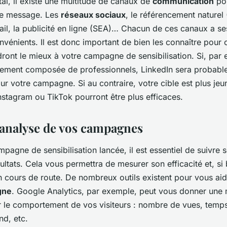
tal, il existe une multitude de canaux de
communication
pou
tre message. Les
réseaux sociaux
, le référencement naturel 
il, la publicité en ligne (SEA)… Chacun de ces canaux a s
vénients. Il est donc important de bien les connaître pour c
ront le mieux à votre campagne de sensibilisation. Si, par 
alement composée de professionnels, LinkedIn sera probable
ur votre campagne. Si au contraire, votre cible est plus jeu
tagram ou TikTok pourront être plus efficaces.
l’analyse de vos campagnes
pagne de sensibilisation lancée, il est essentiel de suivre 
ultats. Cela vous permettra de mesurer son efficacité et, si 
 cours de route. De nombreux outils existent pour vous aid
gne
. Google Analytics, par exemple, peut vous donner une 
r le comportement de vos visiteurs : nombre de vues, temps
nd, etc.