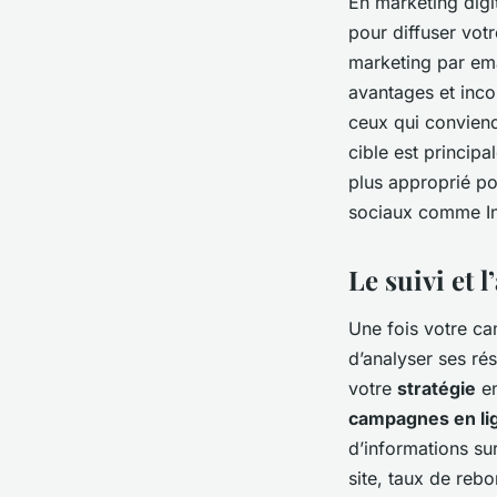
En marketing digi
pour diffuser vo
marketing par ema
avantages et incon
ceux qui conviend
cible est princip
plus approprié po
sociaux comme Ins
Le suivi et 
Une fois votre cam
d’analyser ses rés
votre
stratégie
en
campagnes en li
d’informations su
site, taux de rebo