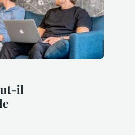
ut-il
de