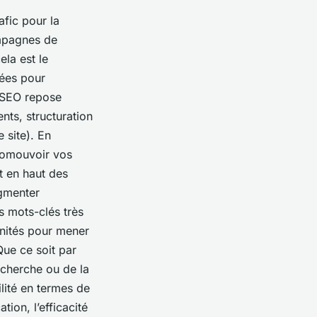
fic pour la
ampagnes de
ela est le
sées pour
e SEO repose
nts, structuration
e site). En
omouvoir vos
t en haut des
ugmenter
s mots-clés très
nités pour mener
Que ce soit par
echerche ou de la
ilité en termes de
on, l’efficacité