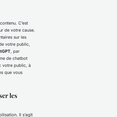
 contenu. C’est
ur de votre cause.
taires sur les
de votre public,
tGPT
, par
ème de chatbot
c votre public, à
ons que vous
er les
isation. Il s’agit