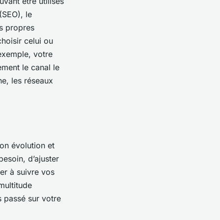
vant être utilisés
(SEO), le
es propres
hoisir celui ou
exemple, votre
ment le canal le
ne, les réseaux
son évolution et
besoin, d’ajuster
er à suivre vos
multitude
 passé sur votre