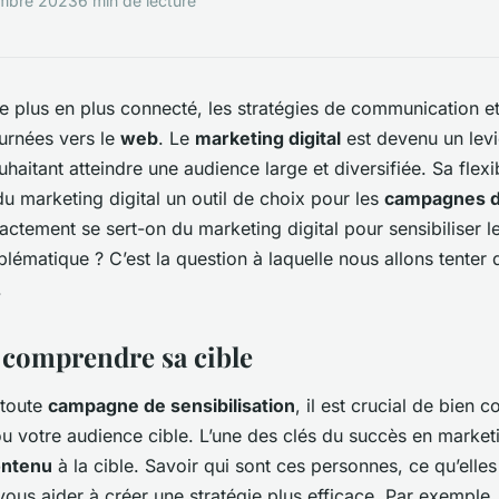
mbre 2023
6 min de lecture
plus en plus connecté, les stratégies de communication et 
urnées vers le
web
. Le
marketing digital
est devenu un levi
uhaitant atteindre une audience large et diversifiée. Sa flexib
du marketing digital un outil de choix pour les
campagnes de
tement se sert-on du marketing digital pour sensibiliser l
lématique ? C’est la question à laquelle nous allons tenter
.
t comprendre sa cible
 toute
campagne de sensibilisation
, il est crucial de bien
u votre audience cible. L’une des clés du succès en marketin
ontenu
à la cible. Savoir qui sont ces personnes, ce qu’elles
vous aider à créer une stratégie plus efficace. Par exempl