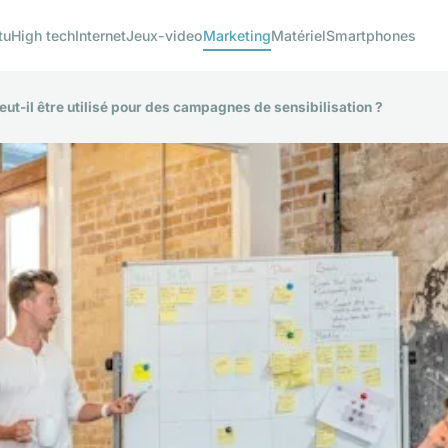
tu
High tech
Internet
Jeux-video
Marketing
Matériel
Smartphones
ut-il être utilisé pour des campagnes de sensibilisation ?