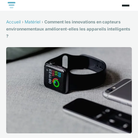
Accueil
›
Matériel
›
Comment les innovations en capteurs
environnementaux améliorent-elles les appareils intelligents
?