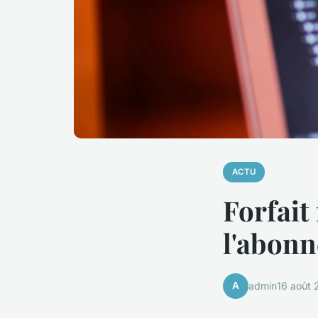
ACTU
Forfait
l'abonn
A
admin
16 août