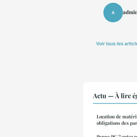
admi
A
Voir tous les artic
Actu — À lire 
Location de matéri
obligations des pa
Panne PC ? optez 