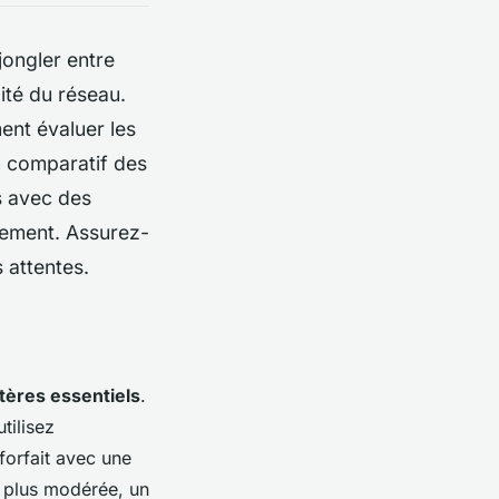
jongler entre
ité du réseau.
nt évaluer les
un comparatif des
s avec des
agement. Assurez-
 attentes.
itères essentiels
.
utilisez
forfait avec une
n plus modérée, un