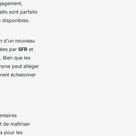
ngagement,
its sont parfaits
s disponibles.
in d'un nouveau
sées par
SFR
et
 Bien que les
phone peut alléger
èrent échelonner
entaires
t de maîtriser
s pour les