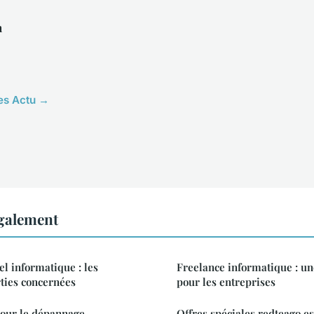
n
les Actu →
également
el informatique : les
Freelance informatique : une
rties concernées
pour les entreprises
pour le dépannage
Offres spéciales redteago e