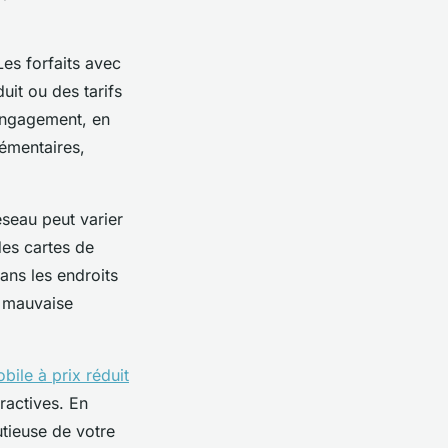
Les forfaits avec
it ou des tarifs
 engagement, en
émentaires,
éseau peut varier
des cartes de
ans les endroits
e mauvaise
obile à prix réduit
ractives. En
utieuse de votre